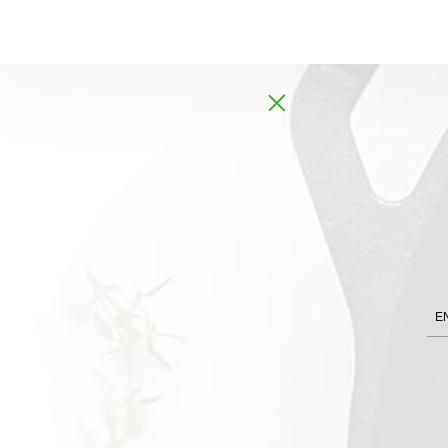
Global
AR
E